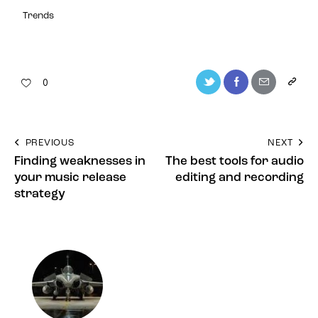
Trends
Twitter-
Facebook
Share-
Copy
0
new
email
URL
to
Navigation
PREVIOUS
NEXT
clipboa
Finding weaknesses in
The best tools for audio
de
your music release
editing and recording
l’article
strategy