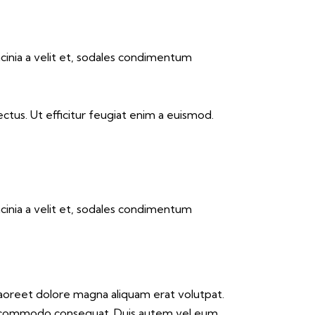
lacinia a velit et, sodales condimentum
lectus. Ut efficitur feugiat enim a euismod.
lacinia a velit et, sodales condimentum
laoreet dolore magna aliquam erat volutpat.
x ea commodo consequat. Duis autem vel eum