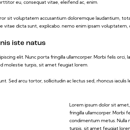
orttitor eu, consequat vitae, eleifend ac, enim.
error sit voluptatem accusantium doloremque laudantium, tot
ae vitae dicta sunt, explicabo. nemo enim ipsam voluptatem, q
nis iste natus
cing elit. Nunc porta fringilla ullamcorper. Morbi felis orci, 
d molestie turpis, sit amet feugiat lorem.
nt. Sed arcu tortor, sollicitudin ac lectus sed, rhoncus iaculis 
Lorem ipsum dolor sit amet, 
fringilla ullamcorper. Morbi fel
condimentum metus. Nulla n
turpis, sit amet feugiat lore