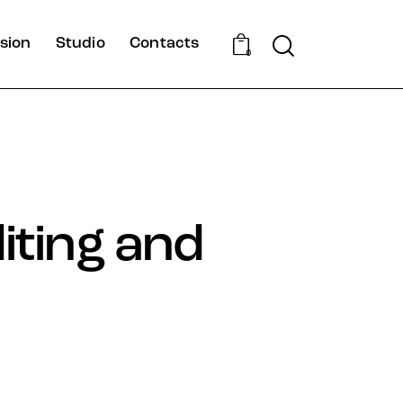
Search
sion
Studio
Contacts
0
diting and