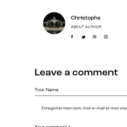
l’article
Christophe
ABOUT AUTHOR
facebook-
twitter-
dribble-
instagram
1
new
new
Leave a comment
Enregistrer mon nom, mon e-mail et mon site