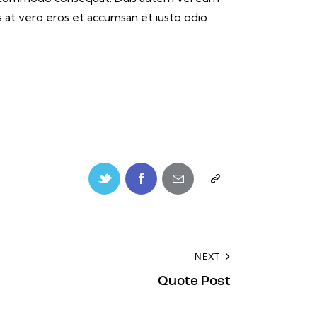
sis at vero eros et accumsan et iusto odio
Twitter-
Facebook
Share-
Copy
new
email
URL
to
NEXT
clipboard
Quote Post