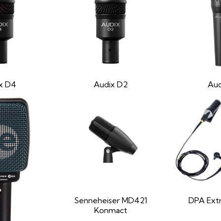
x D4
Audix D2
Aud
Senneheiser MD421
DPA Ext
Konmact