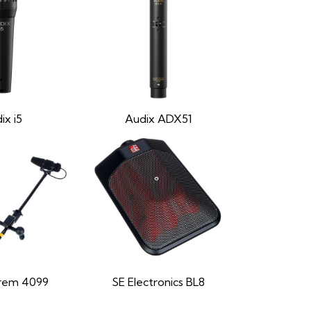
ix i5
Audix ADX51
rem 4099
SE Electronics BL8