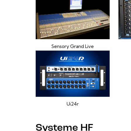
Sensory Grand Live
Ui24r
Systeme HF