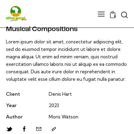
Searc
0
Musical Compositions
Lorem ipsum dolor sit amet, consectetur adipiscing elit,
sed do eiusmod tempor incididunt ut labore et dolore
magna aliqua. Ut enim ad minim veniam, quis nostrud
exercitation ullamco laboris nisi ut aliquip ex ea commodo
consequat. Duis aute irure dolor in reprehenderit in
voluptate velit esse cillum dolore eu fugiat nulla pariatur.
Client
Denis Hart
Year
2023
Author
Moris Watson
Twitter-
Facebook
Share-
Copy