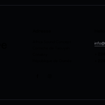
Adresse
Hello 
Africa Sound Concept
re
info@
Corniche de Taouyah
Conakry
+ 224
République de Guinée
+ 224