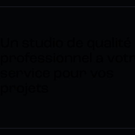
Un studio de qualité
professionnel a vot
service pour vos
projets