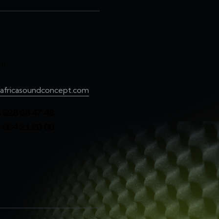
!!
africasoundconcept.com
 628 68 47 48
 664 21 20 00